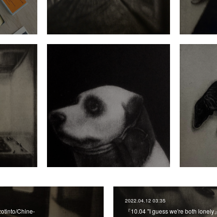
2022.04.12 03:35
tinto/Chine-
『10.04 "I guess we're both lonel