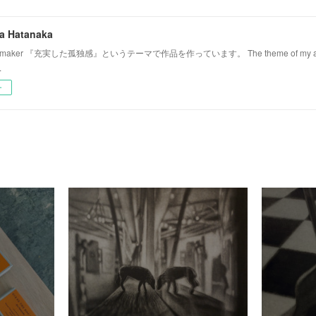
 Hatanaka
tmaker 『充実した孤独感』というテーマで作品を作っています。 The theme of my artwork 
.
ー