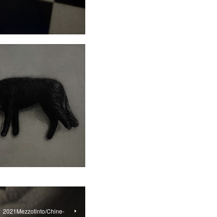
y』2021Mezzotinto/Chine-