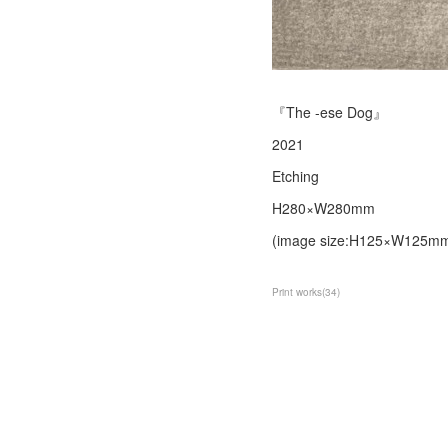
『The -ese Dog』
2021
Etching
H280×W280mm
(image size:H125×W125m
Print works
(
34
)