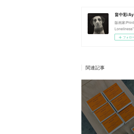
畠中彩/Aya
版画家/Prin
Loneliness”
フォロ
関連記事