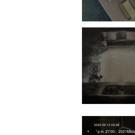
2022.04.12 03:40
『p.m. 27:00』2021Mezzo