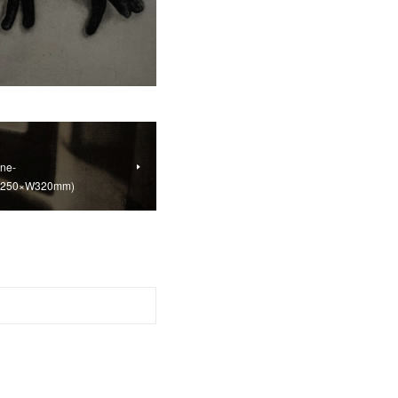
ne-
:H250×W320mm)