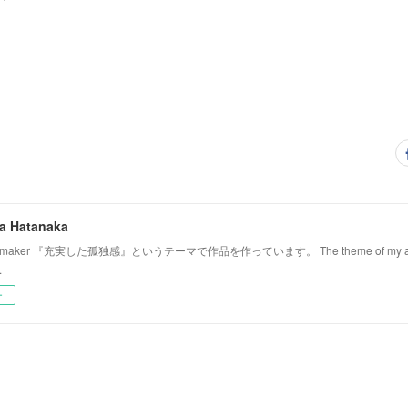
 Hatanaka
tmaker 『充実した孤独感』というテーマで作品を作っています。 The theme of my artwork 
.
ー