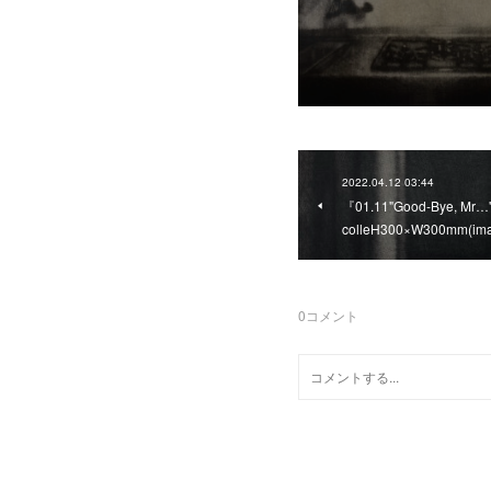
2022.04.12 03:44
『01.11"Good-Bye, Mr…"
colleH300×W300mm(im
0
コメント