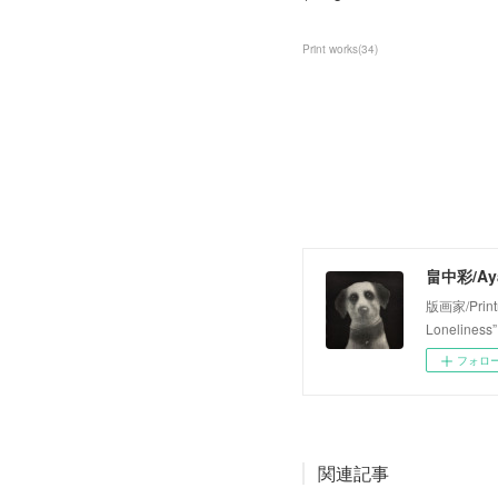
Print works
(
34
)
畠中彩/Aya
版画家/Prin
Loneliness”
フォロ
関連記事