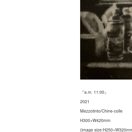
『a.m. 11:00』
2021
Mezzotinto/Chine-colle
H300×W420mm
(image size:H250×W320m