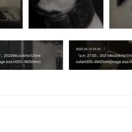
2022.04.12 03:40
』2022Mezzotinto/Chine-
『p.m. 27:00』2021Mezzotinto/Chi
age size:H250×W250mm)
colleH300×W420mm(image size